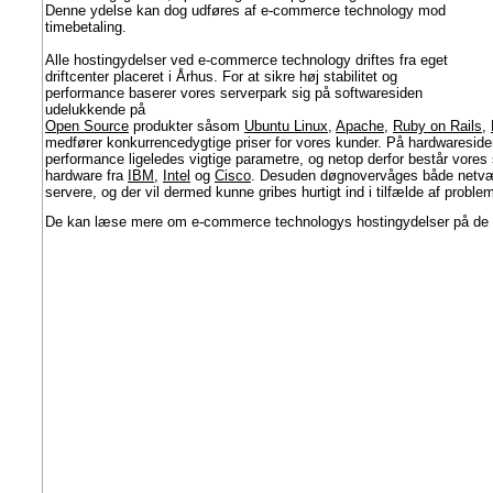
Denne ydelse kan dog udføres af e-commerce technology mod
timebetaling.
Alle hostingydelser ved e-commerce technology driftes fra eget
driftcenter placeret i Århus. For at sikre høj stabilitet og
performance baserer vores serverpark sig på softwaresiden
udelukkende på
Open Source
produkter såsom
Ubuntu Linux
,
Apache
,
Ruby on Rails
,
medfører konkurrencedygtige priser for vores kunder. På hardwaresiden 
performance ligeledes vigtige parametre, og netop derfor består vores
hardware fra
IBM
,
Intel
og
Cisco
. Desuden døgnovervåges både netvæ
servere, og der vil dermed kunne gribes hurtigt ind i tilfælde af problem
De kan læse mere om e-commerce technologys hostingydelser på de f