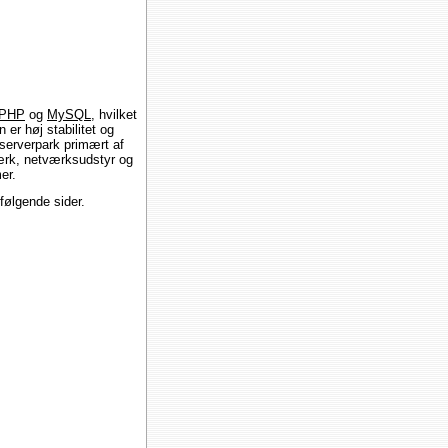
PHP
og
MySQL
, hvilket
er høj stabilitet og
 serverpark primært af
rk, netværksudstyr og
er.
ølgende sider.