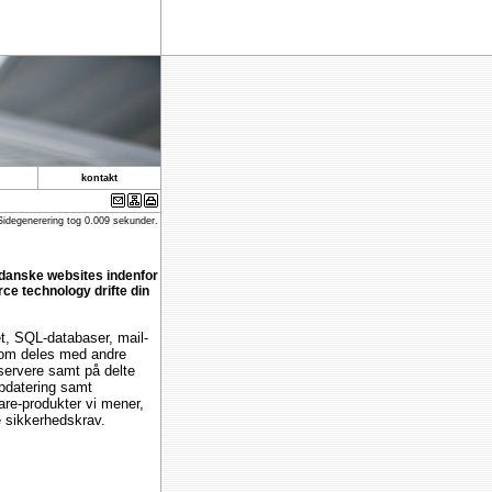
kontakt
Sidegenerering tog 0.009 sekunder.
danske websites indenfor
rce technology drifte din
et, SQL-databaser, mail-
 som deles med andre
ervere samt på delte
opdatering samt
are-produkter vi mener,
e sikkerhedskrav.