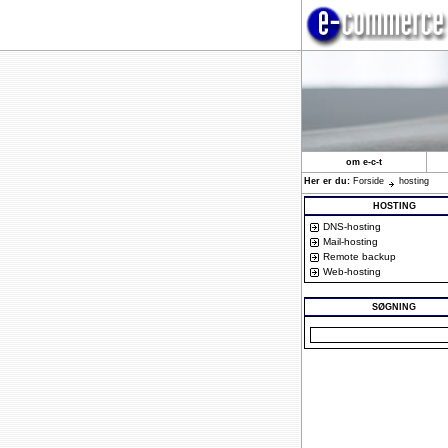
om e-c-t
Her er du:
Forside
hosting
HOSTING
DNS-hosting
Mail-hosting
Remote backup
Web-hosting
SØGNING