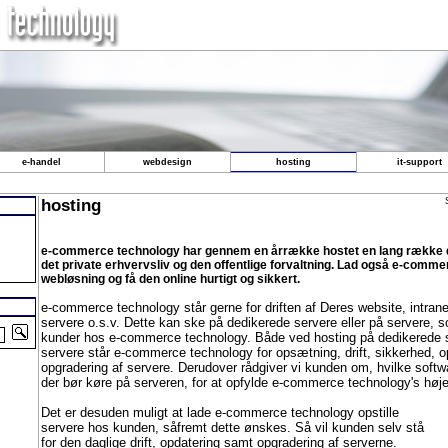
e-handel
webdesign
hosting
it-support
hosting
e-commerce technology har gennem en årrække hostet en lang række 
det private erhvervsliv og den offentlige forvaltning. Lad også e-comme
webløsning og få den online hurtigt og sikkert.
e-commerce technology står gerne for driften af Deres website, intran
servere o.s.v. Dette kan ske på dedikerede servere eller på servere,
kunder hos e-commerce technology. Både ved hosting på dedikerede s
servere står e-commerce technology for opsætning, drift, sikkerhed, 
opgradering af servere. Derudover rådgiver vi kunden om, hvilke softw
der bør køre på serveren, for at opfylde e-commerce technology's høj
Det er desuden muligt at lade e-commerce technology opstille
servere hos kunden, såfremt dette ønskes. Så vil kunden selv stå
for den daglige drift, opdatering samt opgradering af serverne.