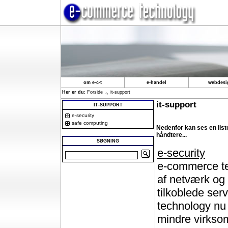
om e-c-t
e-handel
webdesi
Her er du:
Forside
it-support
it-support
IT-SUPPORT
e-security
safe computing
Nedenfor kan ses en lis
håndtere...
SØGNING
e-security
e-commerce te
af netværk og
tilkoblede ser
technology nu 
mindre virksom